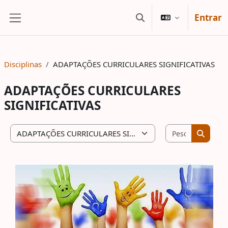
Ir para o conteúdo principal
Entrar
Alternar a entrada da
Painel lateral
Disciplinas
ADAPTAÇÕES CURRICULARES SIGNIFICATIVAS
ADAPTAÇÕES CURRICULARES
SIGNIFICATIVAS
Pesquisar 
Categorias de disciplinas
Pesquis