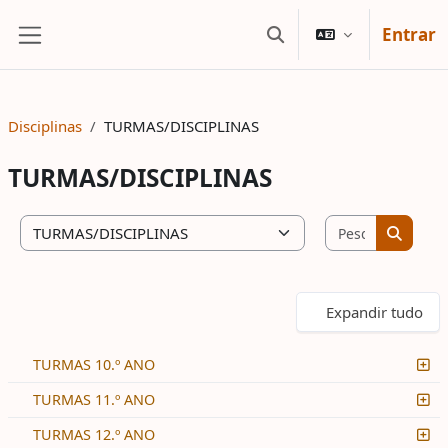
Ir para o conteúdo principal
Entrar
Alternar a entrada da
Painel lateral
Disciplinas
TURMAS/DISCIPLINAS
TURMAS/DISCIPLINAS
Pesquisar 
Categorias de disciplinas
Pesquis
Expandir tudo
TURMAS 10.º ANO
TURMAS 11.º ANO
TURMAS 12.º ANO