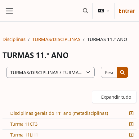
Ir para o conteúdo principal
Entrar
Alternar a entrada da
Painel lateral
Disciplinas
TURMAS/DISCIPLINAS
TURMAS 11.º ANO
TURMAS 11.º ANO
Pesquisar 
Categorias de disciplinas
Pesquis
Expandir tudo
Disciplinas gerais do 11º ano (metadisciplinas)
Turma 11CT3
Turma 11LH1